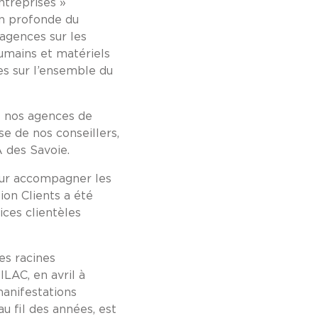
ntreprises »
on profonde du
agences sur les
humains et matériels
s sur l’ensemble du
de nos agences de
e de nos conseillers,
 des Savoie.
pour accompagner les
on Clients a été
ices clientèles
es racines
LAC, en avril à
 manifestations
u fil des années, est