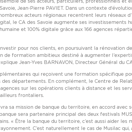
semble de ses acteurs, particuliers, professionnels et e
Savoie, Jean-Pierre PAVIET. Dans un contexte d‘évoluti
 nombreux acteurs régionaux recentrent leurs réseaux d’
digital, le CA des Savoie augmente ses investissements 
umaine et 100% digitale grâce aux 166 agences répartie
investir pour nos clients, en poursuivant la rénovation 
n de formation ambitieux destiné à augmenter l’expertis
» explique Jean-Yves BARNAVON, Directeur Général du CA
upplémentaires qui reçoivent une formation spécifique 
s des départements. En complément, le Centre de Relati
agences sur les opérations clients à distance et les serv
lleurs frontaliers.
vra sa mission de banque du territoire, en accord avec s
banque sera partenaire principal des deux festivals MUSI
ins. « Être la banque du territoire, c’est aussi aider les
rayonnement. C’est naturellement le cas de Musilac qui, a