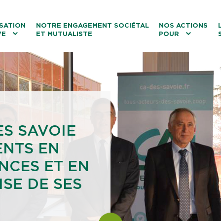
ntenu
Menu principal
Aller au lien vers la recherch
SATION
NOTRE ENGAGEMENT SOCIÉTAL
NOS ACTIONS
VE
ET MUTUALISTE
POUR
les
Le tourisme
Les transitions
La biodiversité
Les associations
ES SAVOIE
ENTS EN
NCES ET EN
SE DE SES