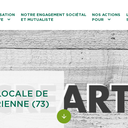
ntenu
Menu principal
Aller au lien vers la recherch
SATION
NOTRE ENGAGEMENT SOCIÉTAL
NOS ACTIONS
VE
ET MUTUALISTE
POUR
les
Le tourisme
Les transitions
La biodiversité
Les associations
 LOCALE DE
IENNE (73)