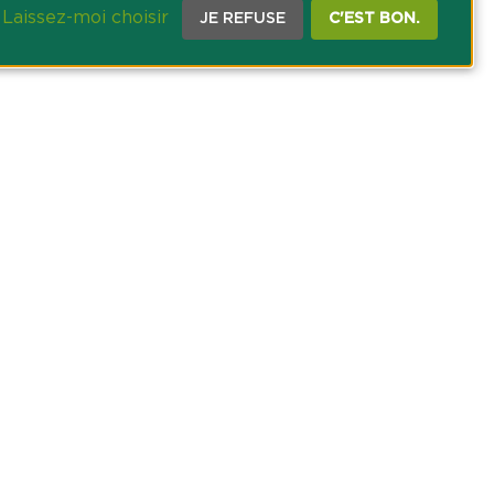
Laissez-moi choisir
JE REFUSE
C'EST BON.
CE PRESSE
TACT
AGRICOLE DES SAVOIE
 DES COOKIES
NOUS SUR NOS RÉSEAUX SOCIAUX :
ram
inkedin