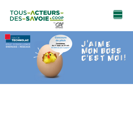
Aller au
Menu
Aller au lien vers
Contact
contenu
principal
la recherche