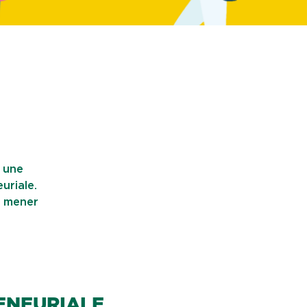
t une
uriale.
r mener
RENEURIALE