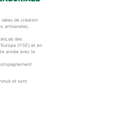
 idées de création
, artisanales,
itésLab des
’Europe (FSE) et en
tte année avec le
 accompagnement
inuit et sont