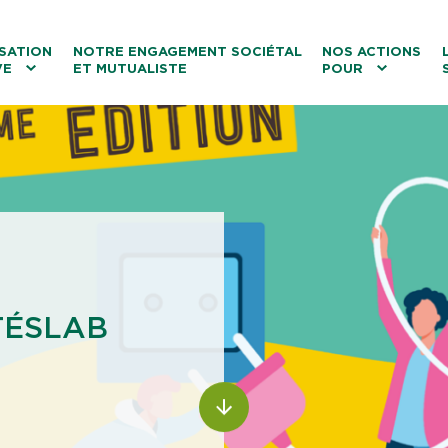
ntenu
Menu principal
Aller au lien vers la recherch
SATION
NOTRE ENGAGEMENT SOCIÉTAL
NOS ACTIONS
VE
ET MUTUALISTE
POUR
les
Le tourisme
Les transitions
La biodiversité
Les associations
TÉSLAB
ALLER AU CONTENU