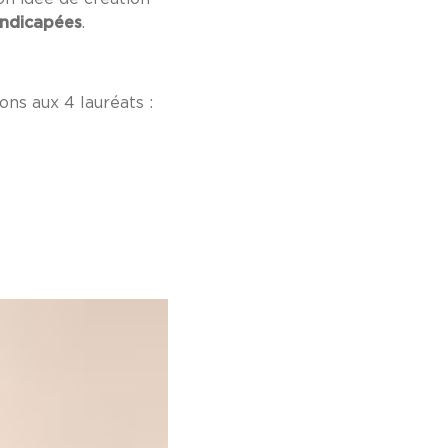
andicapées
.
ions aux 4 lauréats :