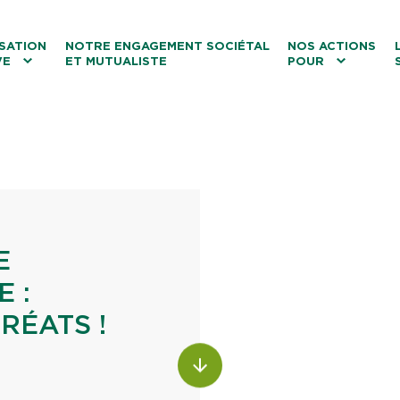
ntenu
Menu principal
Aller au lien vers la recherch
SATION
NOTRE ENGAGEMENT SOCIÉTAL
NOS ACTIONS
VE
ET MUTUALISTE
POUR
les
Le tourisme
Les transitions
La biodiversité
Les associations
E
 :
RÉATS !