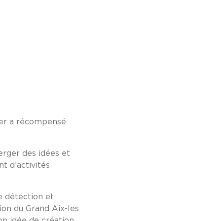
ier a récompensé
erger des idées et
t d’activités
de détection et
ion du Grand Aix-les
n idée de création