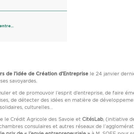
ntre...
s de l’idée de Création d’Entreprise
le 24 janvier dern
ises savoyardes.
uler et de promouvoir l’esprit d’entreprise, de faire ém
rises, de détecter des idées en matière de développemen
solidaires, culturelles…
e le Crédit Agricole des Savoie et
CitésLab
, (initiative 
chambres consulaires et autres réseaux de l’agglomérat
le prix de « l’envie entrepreneuriale »
à M. SOEF pour so