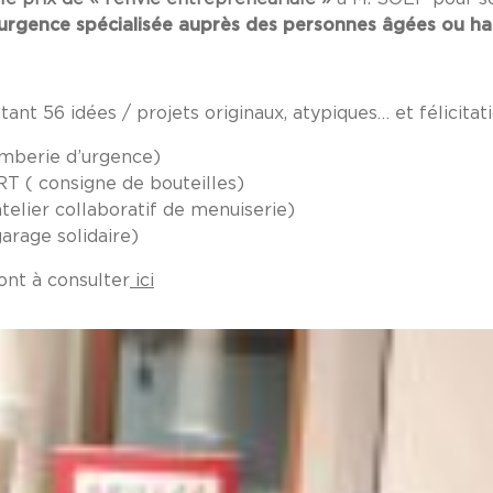
’urgence spécialisée auprès des personnes âgées ou h
ant 56 idées / projets originaux, atypiques… et félicitat
lomberie d’urgence)
T ( consigne de bouteilles)
telier collaboratif de menuiserie)
garage solidaire)
sont à consulter
ici