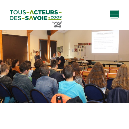
Aller au
Menu
Aller au lien vers
Contact
contenu
principal
la recherche