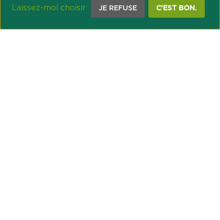
Laissez-moi choisir
JE REFUSE
C'EST BON.
NOTRE ENGAGEMENT SOCIÉTAL ET MUTUALISTE
Réussir les transitions et agir pour le climat
Créer du lien et favoriser l’inclusion
UNE ORGANISATION COOPÉRATIVE
Point passerelle
NOS PARTENAIRES
GESTION DES COOKIES