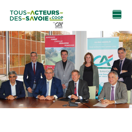
Aller au
Menu
Aller au lien vers
Contact
contenu
principal
la recherche