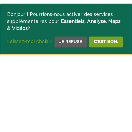
Bonjour ! Pourrions-nous activer des services
supplémentaires pour
Essentiels, Analyse, Maps
& Vidéos
?
Laissez-moi choisir
JE REFUSE
C'EST BON.
NOTRE ENGAGEMENT SOCIÉTAL ET MUTUALISTE
Réussir les transitions et agir pour le climat