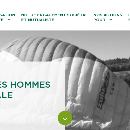
ntenu
Menu principal
Aller au lien vers la recherch
SATION
NOTRE ENGAGEMENT SOCIÉTAL
NOS ACTIONS
VE
ET MUTUALISTE
POUR
les
Le tourisme
Les transitions
La biodiversité
Les associations
ES HOMMES
ALE