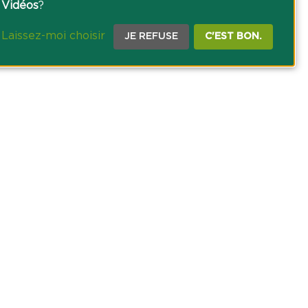
Vidéos
?
Laissez-moi choisir
JE REFUSE
C'EST BON.
CE PRESSE
TACT
AGRICOLE DES SAVOIE
 DES COOKIES
NOUS SUR NOS RÉSEAUX SOCIAUX :