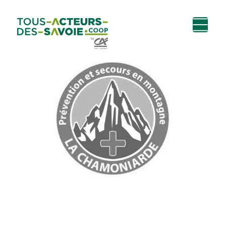
Aller au
Menu
Aller au lien vers
Contact
contenu
principal
la recherche