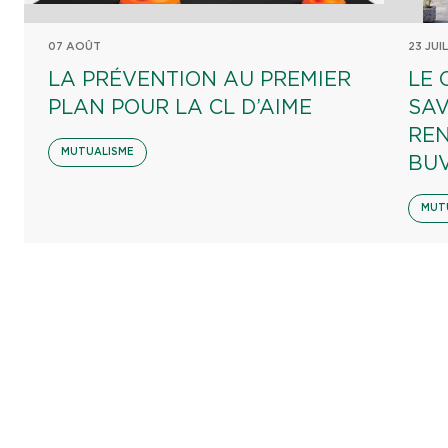
07 AOÛT
23 JUI
LA PRÉVENTION AU PREMIER
LE 
PLAN POUR LA CL D’AIME
SAV
REN
MUTUALISME
BU
MUT