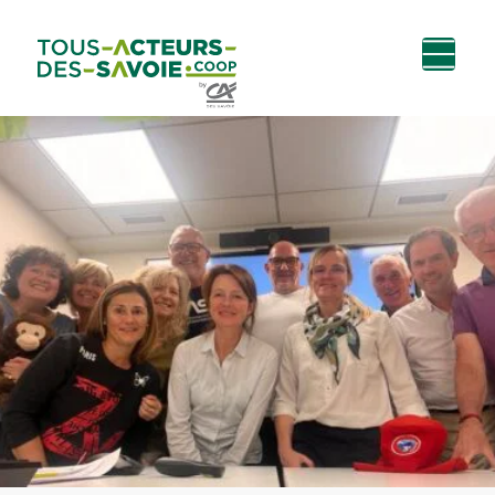
Aller au
Menu
Aller au lien vers
Contact
contenu
principal
la recherche