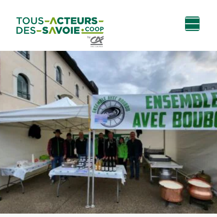
Aller au
Menu
Aller au lien vers
Contact
contenu
principal
la recherche