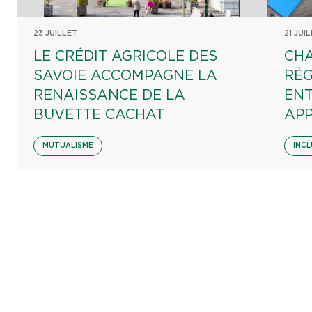
23 JUILLET
21 JUI
LE CRÉDIT AGRICOLE DES
CHA
SAVOIE ACCOMPAGNE LA
RÉG
RENAISSANCE DE LA
EN
BUVETTE CACHAT
AP
MUTUALISME
INCL