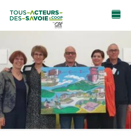
Aller au
Menu
Aller au lien vers
Contact
contenu
principal
la recherche