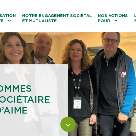
ntenu
Menu principal
Aller au lien vers la recherch
SATION
NOTRE ENGAGEMENT SOCIÉTAL
NOS ACTIONS
VE
ET MUTUALISTE
POUR
les
Le tourisme
Les transitions
La biodiversité
Les associations
POMMES
OCIÉTAIRE
’AIME
ALLER AU CONTENU