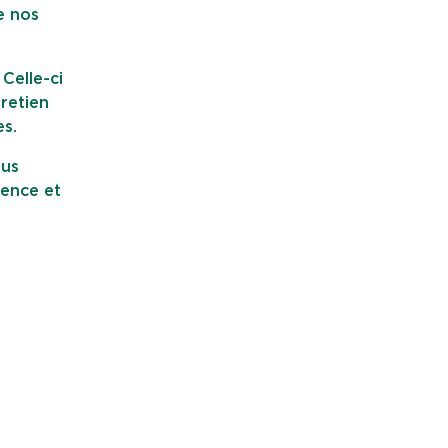
e nos
 Celle-ci
retien
es.
ous
sence et