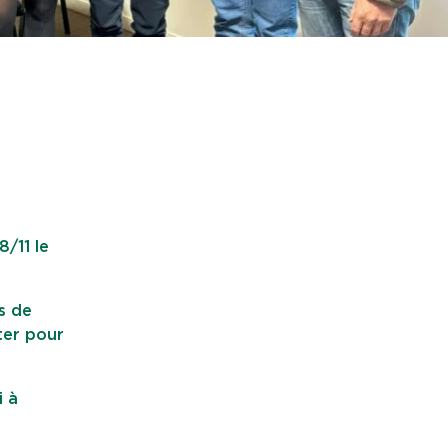
8/11 le
es de
ter pour
i à