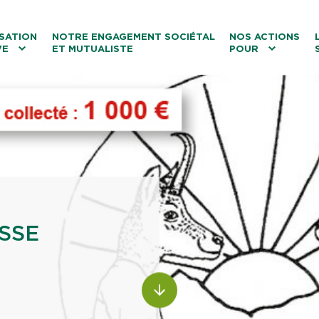
ntenu
Menu principal
Aller au lien vers la recherch
SATION
NOTRE ENGAGEMENT SOCIÉTAL
NOS ACTIONS
VE
ET MUTUALISTE
POUR
les
Le tourisme
Les transitions
La biodiversité
Les associations
SSE