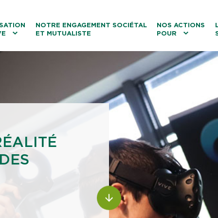
ntenu
Menu principal
Aller au lien vers la recherch
SATION
NOTRE ENGAGEMENT SOCIÉTAL
NOS ACTIONS
VE
ET MUTUALISTE
POUR
les
Le tourisme
Les transitions
La biodiversité
Les associations
RÉALITÉ
 DES