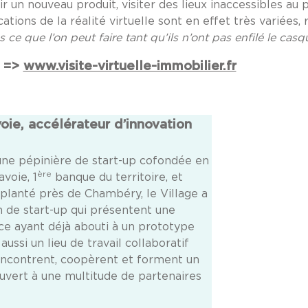
r un nouveau produit, visiter des lieux inaccessibles au 
ions de la réalité virtuelle sont en effet très variées, r
ce que l’on peut faire tant qu’ils n’ont pas enfilé le casq
=>
www.visite-virtuelle-immobilier.fr
oie, accélérateur d’innovation
une pépinière de start-up cofondée en
ère
voie, 1
banque du territoire, et
mplanté près de Chambéry, le Village a
on de start-up qui présentent une
ice ayant déjà abouti à un prototype
aussi un lieu de travail collaboratif
rencontrent, coopèrent et forment un
uvert à une multitude de partenaires