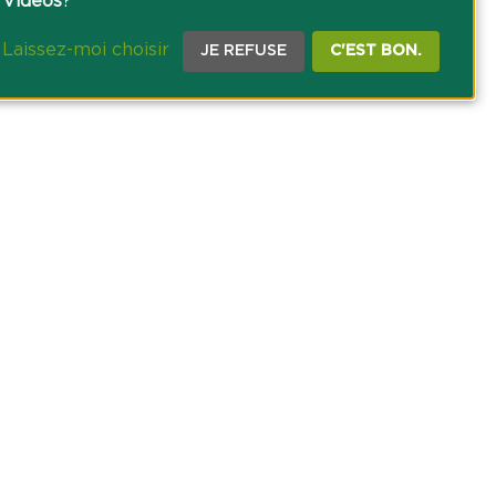
Vidéos
?
Laissez-moi choisir
JE REFUSE
C'EST BON.
CE PRESSE
TACT
AGRICOLE DES SAVOIE
 DES COOKIES
NOUS SUR NOS RÉSEAUX SOCIAUX :