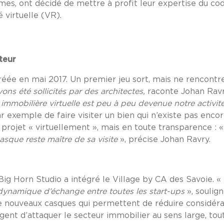
es, ont décidé de mettre à profit leur expertise du code
 virtuelle (VR).
teur
réée en mai 2017. Un premier jeu sort, mais ne rencontr
ons été sollicités par des architectes,
raconte Johan Rav
 immobilière virtuelle est peu à peu devenue notre activit
xemple de faire visiter un bien qui n’existe pas encore
 projet « virtuellement », mais en toute transparence : 
sque reste maître de sa visite
», précise Johan Ravry.
Big Horn Studio a intégré le Village by CA des Savoie. «
ie dynamique d’échange entre toutes les start-ups
», soulig
 de nouveaux casques qui permettent de réduire considér
agent d’attaquer le secteur immobilier au sens large, tou