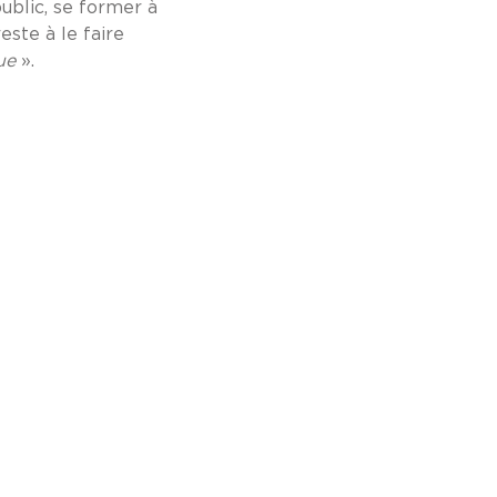
public, se former à
este à le faire
ue
».