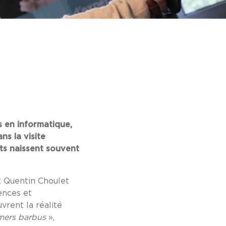
s en informatique,
ns la visite
pts naissent souvent
t Quentin Choulet
ences et
vrent la réalité
mers barbus
»,