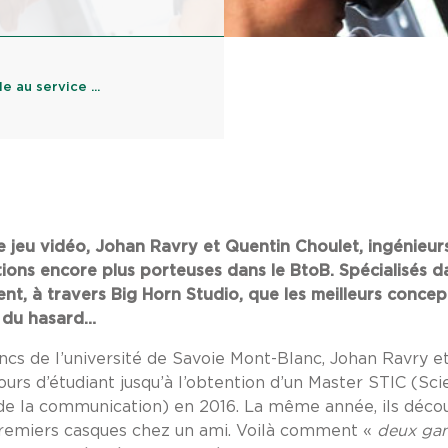
e au service ...
 le jeu vidéo, Johan Ravry et Quentin Choulet, ingénieur
tions encore plus porteuses dans le BtoB. Spécialisés da
rent, à travers Big Horn Studio, que les meilleurs conce
t du hasard…
ancs de l’université de Savoie Mont-Blanc, Johan Ravry e
urs d’étudiant jusqu’à l’obtention d’un Master STIC (Sci
 de la communication) en 2016. La même année, ils décou
 premiers casques chez un ami. Voilà comment «
deux ga