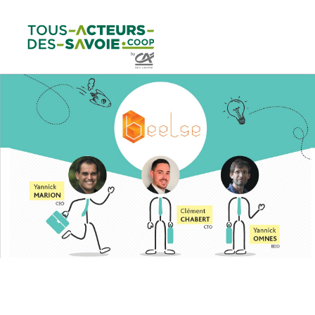
Aller au
Menu
Aller au lien vers
Contact
contenu
principal
la recherche