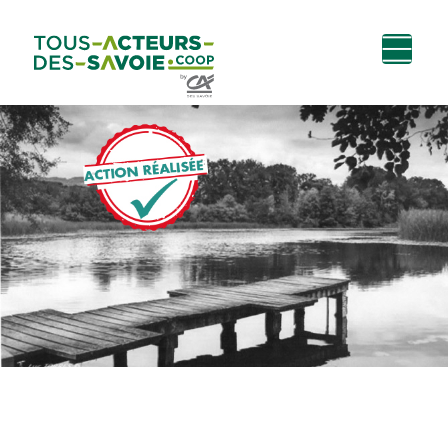
Aller au
Menu
Aller au lien vers
Contact
contenu
principal
la recherche