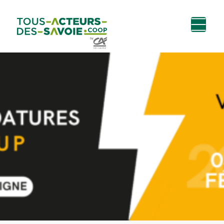
Aller au
Menu
Aller au lien vers
Contact
contenu
principal
la recherche