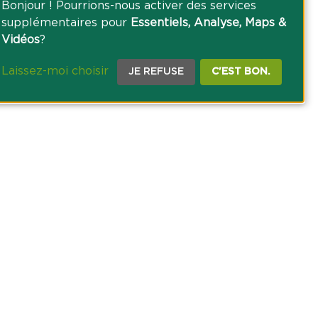
Bonjour ! Pourrions-nous activer des services
supplémentaires pour
Essentiels, Analyse, Maps &
Vidéos
?
Laissez-moi choisir
JE REFUSE
C'EST BON.
CE PRESSE
TACT
AGRICOLE DES SAVOIE
 DES COOKIES