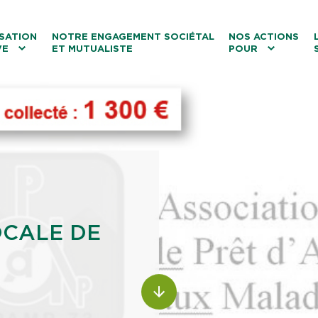
ntenu
Menu principal
Aller au lien vers la recherch
SATION
NOTRE ENGAGEMENT SOCIÉTAL
NOS ACTIONS
VE
ET MUTUALISTE
POUR
les
Le tourisme
Les transitions
La biodiversité
Les associations
OCALE DE