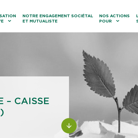
ntenu
Menu principal
Aller au lien vers la recherch
SATION
NOTRE ENGAGEMENT SOCIÉTAL
NOS ACTIONS
VE
ET MUTUALISTE
POUR
les
Le tourisme
Les transitions
La biodiversité
Les associations
E – CAISSE
)