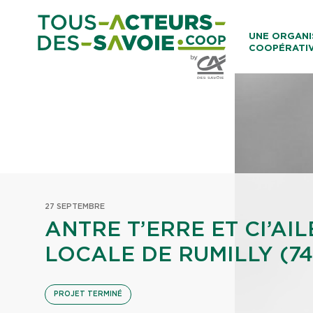
Aller au co
UNE ORGANI
COOPÉRATI
Caisses Loca
27 SEPTEMBRE
ANTRE T’ERRE ET CI’AIL
LOCALE DE RUMILLY (74
PROJET TERMINÉ