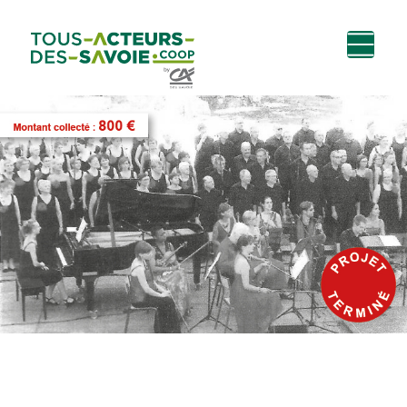
Aller au
Menu
Aller au lien vers
Contact
contenu
principal
la recherche