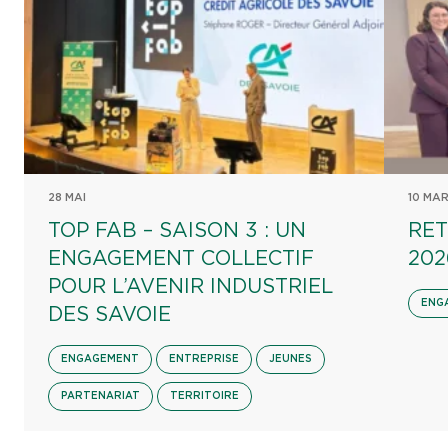
28 MAI
10 MA
TOP FAB – SAISON 3 : UN
RET
ENGAGEMENT COLLECTIF
202
POUR L’AVENIR INDUSTRIEL
ENG
DES SAVOIE
ENGAGEMENT
ENTREPRISE
JEUNES
PARTENARIAT
TERRITOIRE