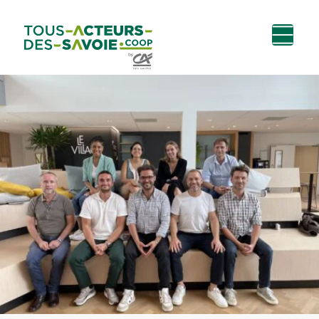
Aller au
Menu
Aller au lien vers
Contact
contenu
principal
la recherche