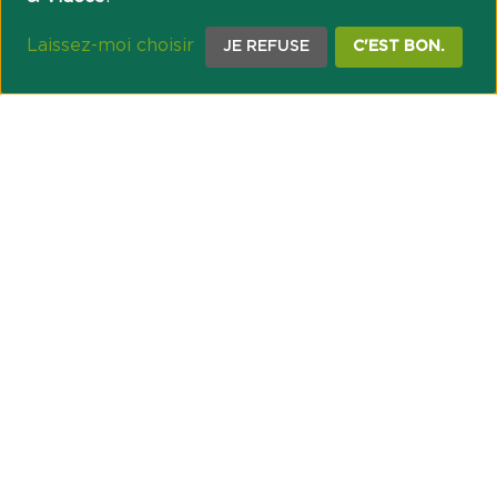
Laissez-moi choisir
JE REFUSE
C'EST BON.
NOTRE ENGAGEMENT SOCIÉTAL ET MUTUALISTE
Réussir les transitions et agir pour le climat
Créer du lien et favoriser l’inclusion
UNE ORGANISATION COOPÉRATIVE
Point passerelle
NOS PARTENAIRES