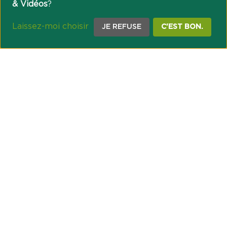
& Vidéos
?
Laissez-moi choisir
JE REFUSE
C'EST BON.
NOTRE ENGAGEMENT SOCIÉTAL ET MUTUALISTE
Réussir les transitions et agir pour le climat
Créer du lien et favoriser l’inclusion
UNE ORGANISATION COOPÉRATIVE
Point passerelle
NOS PARTENAIRES