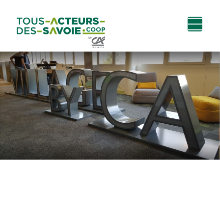
Aller au
Menu
Aller au lien vers
Contact
contenu
principal
la recherche