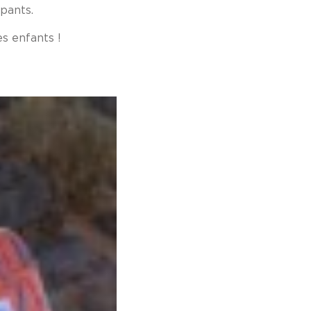
ipants.
es enfants !