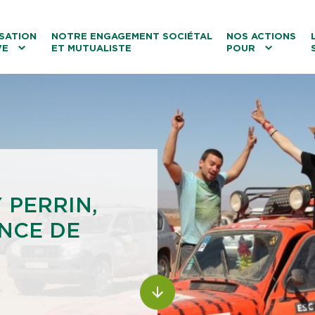
ntenu
Menu principal
Aller au lien vers la recherch
SATION
NOTRE ENGAGEMENT SOCIÉTAL
NOS ACTIONS
VE
ET MUTUALISTE
POUR
les
Le tourisme
Les transitions
La biodiversité
Les associations
 PERRIN,
NCE DE