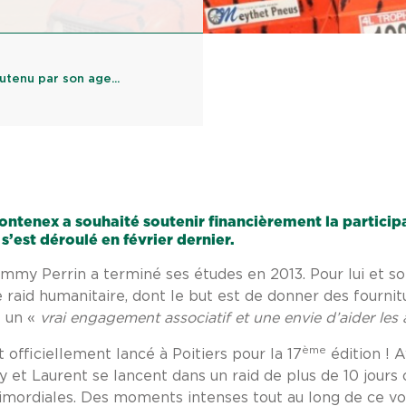
utenu par son age...
ntenex a souhaité soutenir financièrement la participa
s’est déroulé en février dernier.
immy Perrin a terminé ses études en 2013. Pour lui et so
e raid humanitaire, dont le but est de donner des fournit
e un «
vrai engagement associatif et une envie d’aider les
ème
t officiellement lancé à Poitiers pour la 17
édition ! A
y et Laurent se lancent dans un raid de plus de 10 jours 
rimordiales. Des moments intenses tout au long de ce vo